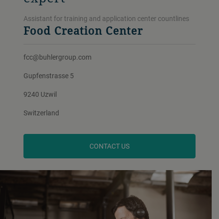
Assistant for training and application center countlines
Food Creation Center
fcc@buhlergroup.com
Gupfenstrasse 5
9240 Uzwil
Switzerland
CONTACT US