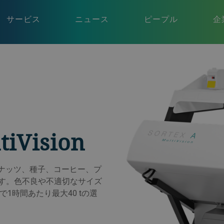
サービス
ニュース
ピープル
企
tiVision
、パルス、ナッツ、種子、コーヒー、プ
です。色不良や不適切なサイズ
1時間あたり最大40 tの選