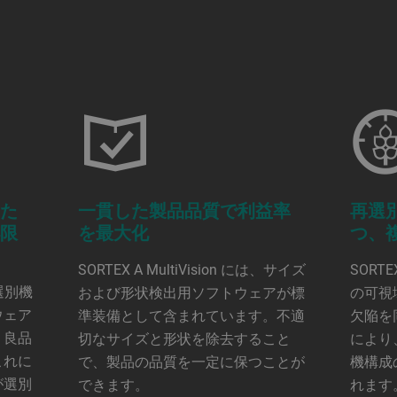
るた
一貫した製品品質で利益率
再選
小限
を最大化
つ、
SORTEX A MultiVision には、サイズ
SORTE
式選別機
および形状検出用ソフトウェアが標
の可視
ウェア
準装備として含まれています。不適
欠陥を
、良品
切なサイズと形状を除去すること
により
これに
で、製品の品質を一定に保つことが
機構成
が選別
できます。
れます