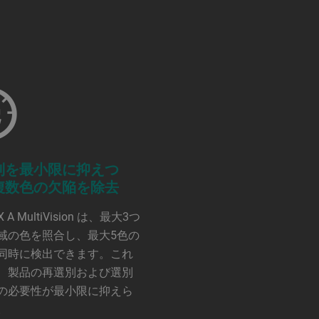
別を最小限に抑えつ
複数色の欠陥を除去
X A MultiVision は、最大3つ
域の色を照合し、最大5色の
同時に検出できます。これ
、製品の再選別および選別
の必要性が最小限に抑えら
。