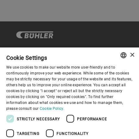
います。RemoteCareによって、予期しな
い機械停止の発生時にも対応が可能とな
り、稼働時間の延長と年中無休24時間運
転を実現します。
×
Cookie Settings
コーポレートガバナンス
We use cookies to make our website more user-friendly and to
ENGLISH
continuously improve your web experience. While some of the cookies
may be strictly necessary for your usage of the website and its features,
企業情報
SPANISH
others help us to improve your online experience. You can accept all
cookies by clicking "I accept" or reject all but the strictly necessary
GERMAN
cookies by clicking on "Only required cookies". To find further
お役立ちリンク
information about what cookies we use and how to manage them,
FRENCH
please consult our
Cookie Policy.
PORTUGUESE
STRICTLY NECESSARY
PERFORMANCE
RUSSIAN
TARGETING
FUNCTIONALITY
VIETNAMESE