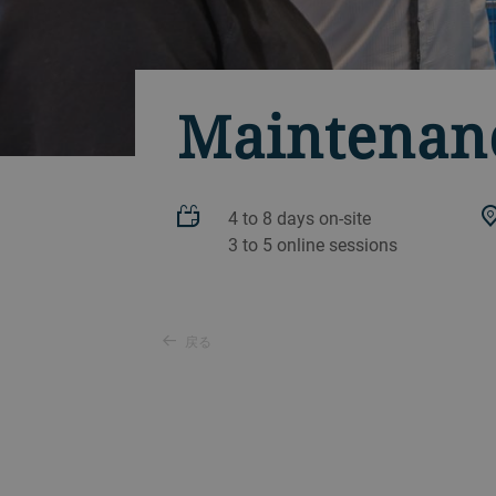
Maintenanc
4 to 8 days on-site
3 to 5 online sessions
戻る