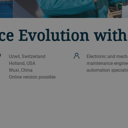
e Evolution with
Uzwil, Switzerland
Electronic and mech
Holland, USA
maintenance enginee
Wuxi, China
automation speciali
Online version possible