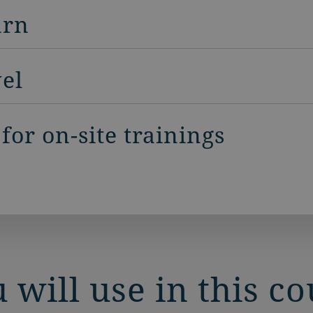
arn
vel
for on-site trainings
 will use in this c