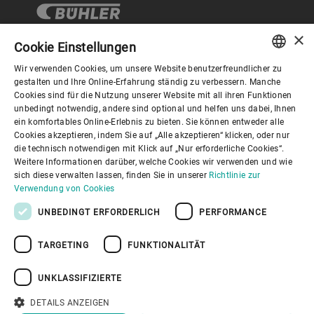
×
Cookie Einstellungen
Wir verwenden Cookies, um unsere Website benutzerfreundlicher zu
Corporate Governance
ENGLISH
gestalten und Ihre Online-Erfahrung ständig zu verbessern. Manche
Cookies sind für die Nutzung unserer Website mit all ihren Funktionen
SPANISH
unbedingt notwendig, andere sind optional und helfen uns dabei, Ihnen
Über Bühler
ein komfortables Online-Erlebnis zu bieten. Sie können entweder alle
GERMAN
Cookies akzeptieren, indem Sie auf „Alle akzeptieren“ klicken, oder nur
die technisch notwendigen mit Klick auf „Nur erforderliche Cookies“.
FRENCH
Nützliche Links
Weitere Informationen darüber, welche Cookies wir verwenden und wie
PORTUGUESE
sich diese verwalten lassen, finden Sie in unserer
Richtlinie zur
Verwendung von Cookies
RUSSIAN
UNBEDINGT ERFORDERLICH
PERFORMANCE
VIETNAMESE
TARGETING
FUNKTIONALITÄT
中文
Datenschutzrichtlinie
Cookies
Haftungsausschluss
日本語
Impressum
Informationssicherheit
UNKLASSIFIZIERTE
Youtube Privacy Policy
DETAILS ANZEIGEN