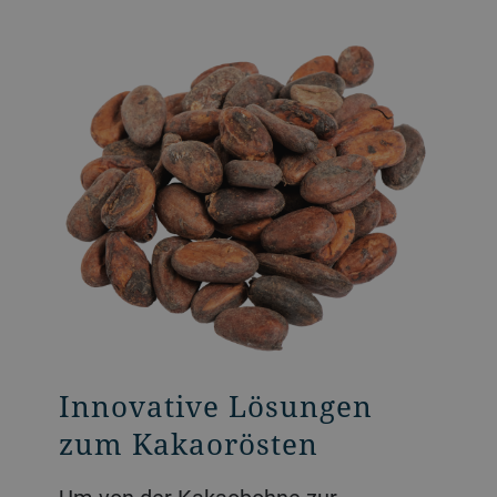
Marktführendes
Innovative Lösungen
Bestes Nuss- und
Kaffeerösten
zum Kakaorösten
Samenrösten
Unsere innovativen, marktführenden