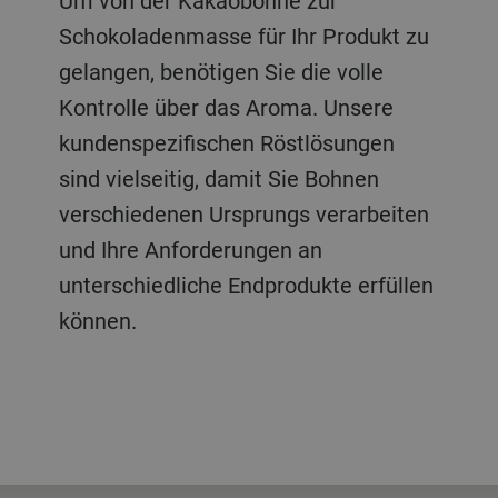
Um von der Kakaobohne zur
Haselnüsse, Erdnüsse, Cashewkerne,
Röstlösungen beruhen auf
Schokoladenmasse für Ihr Produkt zu
Pistazien, Mandeln, Saaten und mehr
kontinuierlicher Forschung und
gelangen, benötigen Sie die volle
– wir bieten Ihnen bewährte,
Entwicklung und setzen weltweit
Kontrolle über das Aroma. Unsere
kundenspezifische Röstlösungen für
Standards. Vom Klein- bis zum
kundenspezifischen Röstlösungen
nahezu jede Rohnuss und jede Ölsaat.
Grossbetrieb bieten wir Ihnen eine
sind vielseitig, damit Sie Bohnen
Unsere Nussröstprozesse umfassen
kundenspezifische Lösung mit
verschiedenen Ursprungs verarbeiten
auch ein Pasteurisationsverfahren für
aussergewöhnlicher Prozesskontrolle,
und Ihre Anforderungen an
eine verifizierte Keimreduktion und
damit eine aussergewöhnliche
unterschiedliche Endprodukte erfüllen
längere Haltbarkeit.
Röstung mit hoher Ausbeute erziehlt
können.
werden kann.