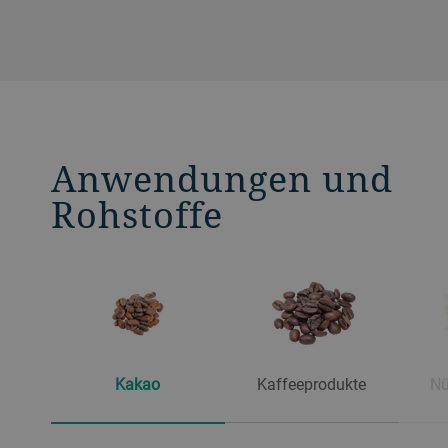
Anwendungen und
Rohstoffe
Kakao
Kaffeeprodukte
Nü