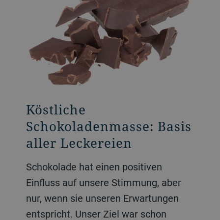
Köstliche
Alle Arten von
Aromatische Füllungen
Schokoladenmasse: Basis
Schokoriegeln
und Aufstriche
aller Leckereien
In der faszinierenden Welt von Kakao
Wir bieten eine Reihe an Technologien
und Schokolade trifft Effizienz auf
für die Herstellung von Cremes und
Schokolade hat einen positiven
Leidenschaft. Mit unseren innovativen
Aufstrichen. Ob unser weltberühmtes
Einfluss auf unsere Stimmung, aber
Lösungen setzen wir Trends bei
DoMiReCo-Verfahren, das auf
nur, wenn sie unseren Erwartungen
verschiedenen Verfahrenstechniken –
Walzenmühlentechnologie beruht,
entspricht. Unser Ziel war schon