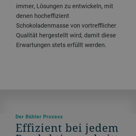
von der Bohne bis zum Riegel, für
oder Kugelmühlen mit schonendem
immer, Lösungen zu entwickeln, mit
kleine oder
Conchierprozess – wir haben die
denen hocheffizient
Hochleistungsproduktionsanlagen.
richtige Lösung für Sie.
Schokoladenmasse von vortrefflicher
Qualität hergestellt wird, damit diese
Erwartungen stets erfüllt werden.
Der Bühler Prozess
Effizient bei jedem