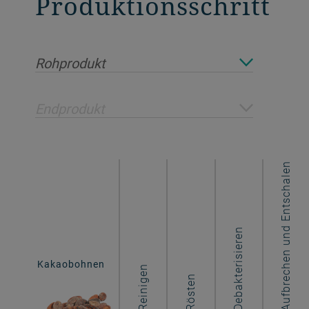
Produktionsschritt
Rohprodukt
Endprodukt
Aufbrechen und Entschalen
Debakterisieren
Schokoladeneinlagen
Kakaobohnen
für Backwaren
Reinigen
Rösten