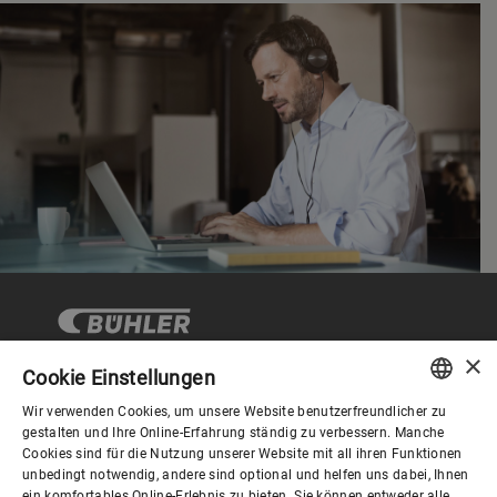
×
Cookie Einstellungen
Wir verwenden Cookies, um unsere Website benutzerfreundlicher zu
Corporate Governance
ENGLISH
gestalten und Ihre Online-Erfahrung ständig zu verbessern. Manche
Cookies sind für die Nutzung unserer Website mit all ihren Funktionen
SPANISH
unbedingt notwendig, andere sind optional und helfen uns dabei, Ihnen
Über Bühler
ein komfortables Online-Erlebnis zu bieten. Sie können entweder alle