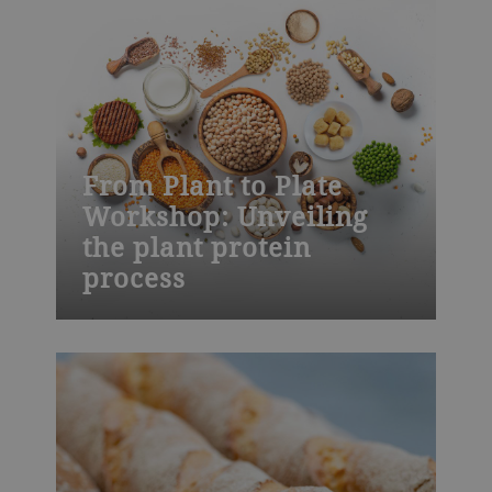
durchgeführt werden und Ihre
Produktionsstandorte möglichst immer
verfügbar sind.
From Plant to Plate
Workshop: Unveiling
the plant protein
process
Food production is changing. Climate
change and a rising global population
require, among other things, lower
footprints in food production to provide
enough food on a sustainable level. This
workshop provides insights on alternative