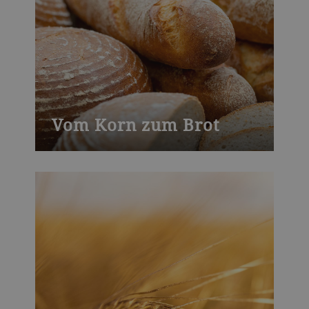
protein sources and their processing from
crops to concentrates and isolates and
ultimately to consumer food, such as
plant-based meat, fish and dairy.
Vom Korn zum Brot
Der Backkurs "Vom Korn zum Brot“ von
Bühler richtet sich an Industriebäcker, die
die Grundlagen der Vermahlung und
Mehlproduktion erlernen wollen. In diesem
Kurs lernen Sie u. a. Mehlanalytik-
Ergebnisse zu interpretieren und
Mehlkomponenten zu bewerten.