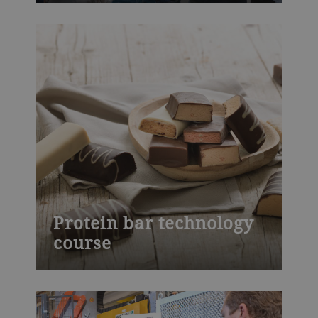
Bühler’s Cracker Operator Training -
mixing to baking, sheeting and lamination
settings, baking speed, temperature
control, inspections, and essential safety
procedures.
Protein bar technology
course
Bühler’s protein bar technology course
focuses on the technology of protein bar
production, including the influence of raw