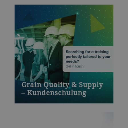
about maintenance activities with Bühler
´s Moulding maintenance training course,
which covers inspection activities,
cleaning work and lubrication based on
maintenance plans and much more.
Grain Quality & Supply
– Kundenschulung
Kompetente Mitarbeiter – ohne sie läuft
nichts. Indem Sie in das Know-how Ihrer
Angestellten investieren, stellen Sie sicher,
dass Wartungen auf höchstem Niveau