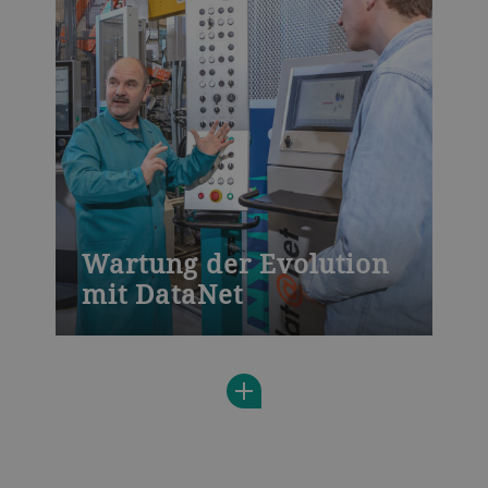
materials on the process and on the end
product and all of the parameters that
affect ultimate quality and throughput.
Wartung der Evolution
mit DataNet
In dieser Bühler Schulung lernen Sie den
Umgang mit unserer Druckgiessmaschine
Evolution und unserem DataNet
Steuereinheit. Dazu zählen die Bedienung,
Programmierung, Wartung und Behebung
von Störungen der Hydraulik- und