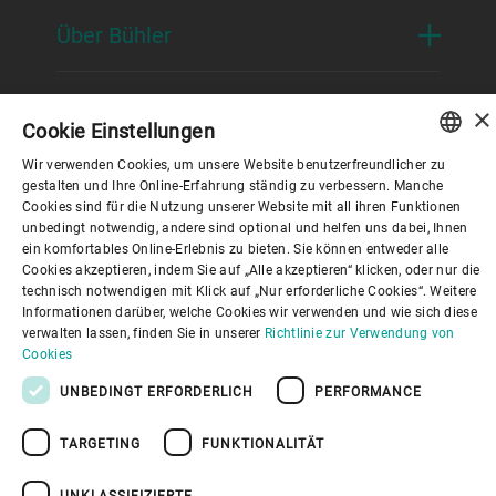
Über Bühler
Nützliche Links
×
Cookie Einstellungen
Wir verwenden Cookies, um unsere Website benutzerfreundlicher zu
ENGLISH
gestalten und Ihre Online-Erfahrung ständig zu verbessern. Manche
Cookies sind für die Nutzung unserer Website mit all ihren Funktionen
SPANISH
unbedingt notwendig, andere sind optional und helfen uns dabei, Ihnen
ein komfortables Online-Erlebnis zu bieten. Sie können entweder alle
GERMAN
Datenschutzrichtlinie
Cookies
Haftungsausschluss
Cookies akzeptieren, indem Sie auf „Alle akzeptieren“ klicken, oder nur die
Impressum
Informationssicherheit
technisch notwendigen mit Klick auf „Nur erforderliche Cookies“. Weitere
Youtube Privacy Policy
FRENCH
Informationen darüber, welche Cookies wir verwenden und wie sich diese
PORTUGUESE
verwalten lassen, finden Sie in unserer
Richtlinie zur Verwendung von
Cookies
NACH OBEN
RUSSIAN
UNBEDINGT ERFORDERLICH
PERFORMANCE
VIETNAMESE
TARGETING
FUNKTIONALITÄT
中文
日本語
UNKLASSIFIZIERTE