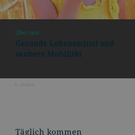
Über uns
Gesunde Lebensmittel und
saubere Mobilität
ZURÜCK
Täglich kommen