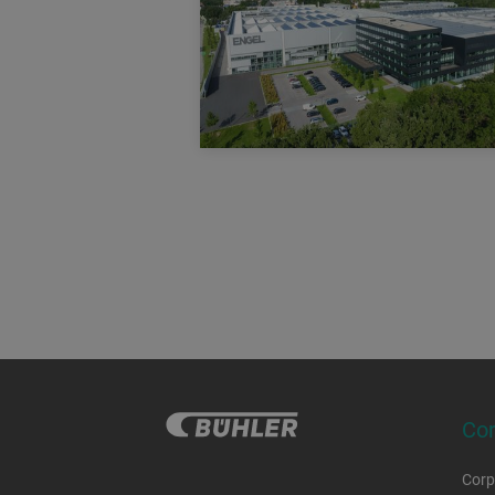
Der Franz Haas AWDM
Waffelblockschneider schneidet
Waffelblöcke in kleinere
Waffelschnitten.
Co
Corp