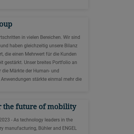
tem
er Buhlrob wurde speziell für den
insatz in Giessereiumgebungen
mit dem Walzenkühlsystem von Bühler
roup
ntwickelt. Er bietet Ihnen ein
lsystem mit einem optionalen
uverlässiges und schnelles
schritten in vielen Bereichen. Wir sind
ßereiausrüstung,
insetzen und Entnehmen von
und haben gleichzeitig unsere Bilanz
auteilen und sorgt für eine höhere
t, die einen Mehrwert für die Kunden
erfügbarkeit Ihrer Carat, Evolution
 gestärkt. Unser breites Portfolio an
der Fusion Druckgusszelle.
r die Märkte der Human- und
d Anwendungen stärkte einmal mehr die
orking condition. The optimization of
 production and more efficient energy
 the future of mobility
igitaler Prozess-
hrittliche
Service
ohama, Japan
 2023 - As technology leaders in the
Wasserregulierung an
nery manufacturing, Bühler and ENGEL
22-0033 Japan