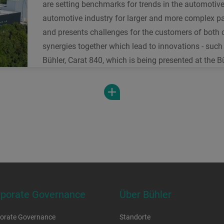
are setting benchmarks for trends in the automotiv
pneumatische Druck- und
automotive industry for larger and more complex pa
Saugförderer. Dieses Zwei-Weg-
and presents challenges for the customers of both
Verteilelement optimiert das Fördern
P
synergies together which lead to innovations - suc
von pulvrigen und körnigen
S
Bühler, Carat 840, which is being presented at the
Materialien in der Lebens- und
T
Futtermittelindustrie.
F
R
E
d
T
rporate Governance
Über Bühler
orate Governance
Standorte