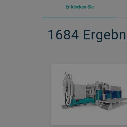
Entdecken Sie
1684
383
110
155
Ergebni
Ergebni
Ergebni
Ergebn