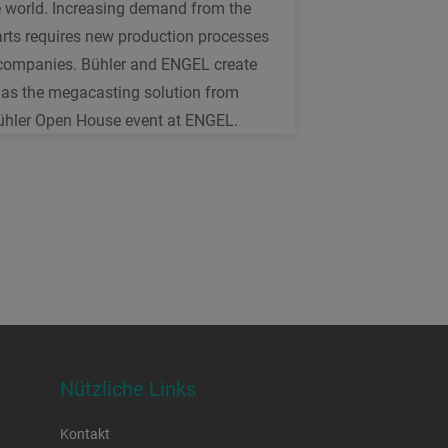
der Teigaufbereitung
e world. Increasing demand from the
PastaPro
rts requires new production processes
 companies. Bühler and ENGEL create
astaPro ist unser digitaler Prozess-
h as the megacasting solution from
ervice zur Wasserregulierung bei der
 Bühler Open House event at ENGEL.
eigherstellung. Er verhindert
euchtigkeitsschwankungen in den
ohmaterialien und gewährleistet in
chtzeit eine gleichbleibende Qualität
es Produkts, das in den
rocknungsprozess eintritt.
Nützliche Links
Kontakt