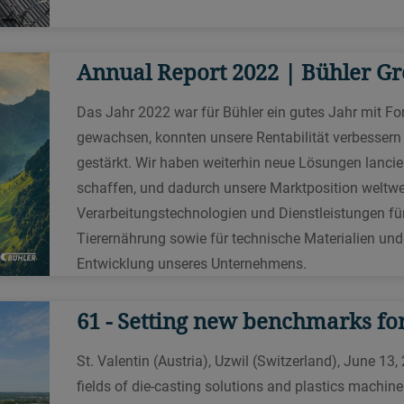
t
Aufrüstung mit Walzenkühlsys
Unser elektrischer Backofen Meincke
D
Turbu E ist Ihre nachhaltige
E
Dreiwalzwerke wie SDV, SDW und SDX lassen sich 
Annual Report 2022 | Bühler G
Alternative für die industrielle
e
aufrüsten, das ein geschlossenes, integriertes Küh
Herstellung unter anderem von
z
überwachten Wassertank umfasst.
Das Jahr 2022 war für Bühler ein gutes Jahr mit Fort
Produktionsstätte für Druckgie
Keksen, Cookies, Kuchen, Pizzas und
E
gewachsen, konnten unsere Rentabilität verbessern 
Holland, USA
Biskuitrollen. Elektrische
B
u
gestärkt. Wir haben weiterhin neue Lösungen lancier
Heizelemente ermöglichen
V
670 Windcrest Drive, Holland, MI 49423-5410 USA
schaffen, und dadurch unsere Marktposition weltweit
Energieeinsparungen und sorgen für
o
Verarbeitungstechnologien und Dienstleistungen fü
Oven Optimization
emissionsfreies Backen.
Tierernährung sowie für technische Materialien un
Entwicklung unseres Unternehmens.
Together we make sure your oven is in the perfect w
your oven gives you the advantage of reduced waste
61 - Setting new benchmarks for
use.
Drehschieberweiche
D
Getreideverarbeitung und fortsc
Materialdienstleistungen, Yok
St. Valentin (Austria), Uzwil (Switzerland), June 13,
Die Drehschieberweiche MAYK ist
fields of die-casting solutions and plastics machi
eine Abzweigkomponente für
3-22-11, Shin-yokohama, Kohoku-ku, Yokohama, 2