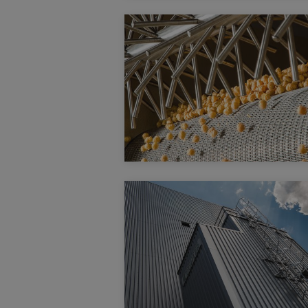
Druckgiessmaschine
Carat
Die Carat ist eine Zweiplatten-
Druckgiessmaschine im
Schliesskraftbereich von 10500 bis
92000 kN. Sie dient zum Giessen
grosser und komplexer Komponente
wie Strukturbauteilen, und steigert
gleichzeitig Ihre Produktivität um bis
zu 30 %.
Polierer Pulshine