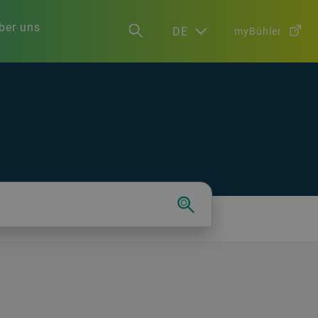
ber uns
DE
myBühler