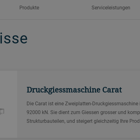
Produkte
Serviceleistungen
sse
sse
sse
isse
Druckguss – Prüfung und Unte
Druckgiessmaschine Carat
Anwendungszentrum für Süßwar
Der Bühler Service für Prüfung und Untersuchung 
Deutschland
Die Carat ist eine Zweiplatten-Druckgiessmaschine 
kundenspezifische Prüfungen, Nullserien sowie Pr
92000 kN. Sie dient zum Giessen grosser und kom
Druckguss-Anwendungszentren und Testeinrichtun
Gewerbeparkstrasse 44, Reichshof, 51580 Deutsch
Strukturbauteilen, und steigert gleichzeitig Ihre Pro
PC- und Software-Upgrades für