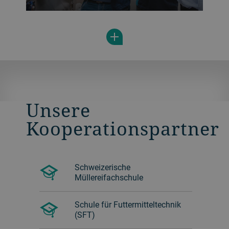
Learn cracker production basics with
Bühler’s Cracker Operator Training -
mixing to baking, sheeting and lamination
settings, baking speed, temperature
control, inspections, and essential safety
procedures.
Unsere
Kooperationspartner
Schweizerische
Müllereifachschule
Schule für Futtermitteltechnik
(SFT)