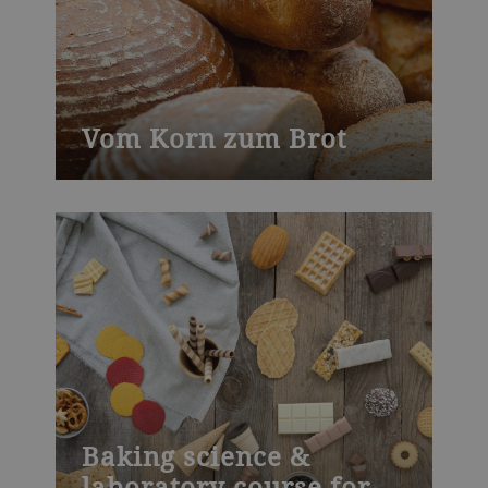
ultimately to consumer food, such as
plant-based meat, fish and dairy.
Vom Korn zum Brot
Der Backkurs "Vom Korn zum Brot“ von
Bühler richtet sich an Industriebäcker, die
die Grundlagen der Vermahlung und
Mehlproduktion erlernen wollen. In diesem
Kurs lernen Sie u. a. Mehlanalytik-
Ergebnisse zu interpretieren und
Mehlkomponenten zu bewerten.
Baking science &
laboratory course for