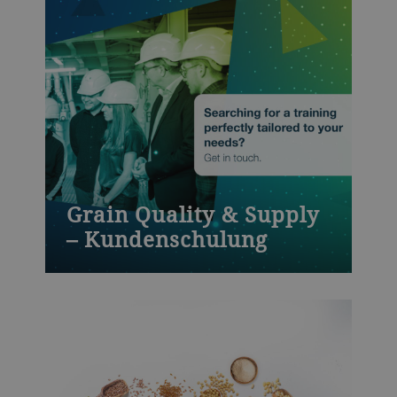
which covers inspection activities,
cleaning work and lubrication based on
maintenance plans and much more.
Grain Quality & Supply
– Kundenschulung
Kompetente Mitarbeiter – ohne sie läuft
nichts. Indem Sie in das Know-how Ihrer
Angestellten investieren, stellen Sie sicher,
dass Wartungen auf höchstem Niveau
durchgeführt werden und Ihre
Produktionsstandorte möglichst immer