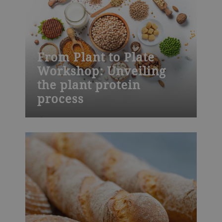
verfügbar sind.
From Plant to Plate
Workshop: Unveiling
the plant protein
process
Food production is changing. Climate
change and a rising global population
require, among other things, lower
footprints in food production to provide
enough food on a sustainable level. This
workshop provides insights on alternative
protein sources and their processing from
crops to concentrates and isolates and