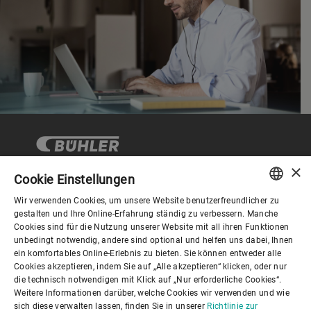
×
Cookie Einstellungen
Wir verwenden Cookies, um unsere Website benutzerfreundlicher zu
Corporate Governance
ENGLISH
gestalten und Ihre Online-Erfahrung ständig zu verbessern. Manche
Cookies sind für die Nutzung unserer Website mit all ihren Funktionen
SPANISH
unbedingt notwendig, andere sind optional und helfen uns dabei, Ihnen
Über Bühler
ein komfortables Online-Erlebnis zu bieten. Sie können entweder alle
GERMAN
Cookies akzeptieren, indem Sie auf „Alle akzeptieren“ klicken, oder nur
die technisch notwendigen mit Klick auf „Nur erforderliche Cookies“.
FRENCH
Nützliche Links
Weitere Informationen darüber, welche Cookies wir verwenden und wie
PORTUGUESE
sich diese verwalten lassen, finden Sie in unserer
Richtlinie zur