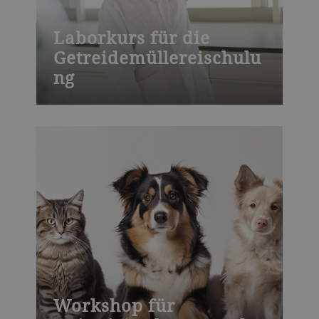
Laborkurs für die
Getreidemüllereischulu
ng
Bühler bietet weltweit Kurse zu
Vermahlungsprozessen, Druckguss,
Schokolade, Backwaren,
Verfahrenstechnik oder
Produktentwicklung – in unseren
Ausbildungszentren oder bei Ihnen vor Ort.
Wir bieten auch massgeschneiderte
Schulungen.
Workshop für