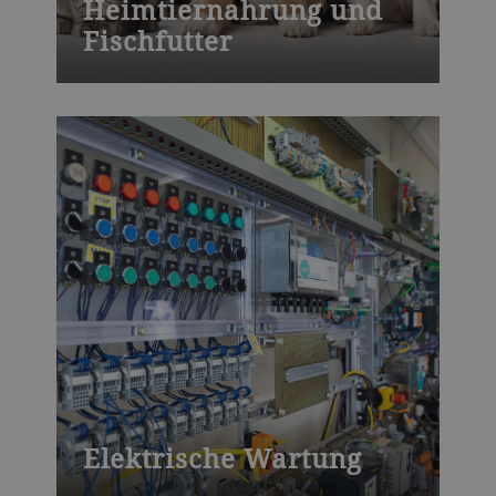
Heimtiernahrung und
Fischfutter
Bühler bietet weltweit Kurse zu
Vermahlungsprozessen, Druckguss,
Schokolade, Backwaren,
Verfahrenstechnik oder
Produktentwicklung – in unseren
Ausbildungszentren oder bei Ihnen vor Ort.
Wir bieten auch massgeschneiderte
Schulungen.
Elektrische Wartung
Sie erfahren, wie Sie Wartungsarbeiten an