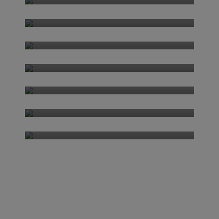
Sustainability
Waste reduction
PET recycling
Resource efficiency
Energy efficiency