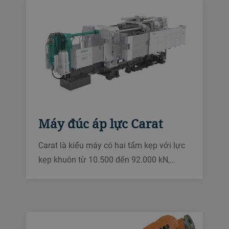
Máy đúc áp lực Carat
Carat là kiểu máy có hai tấm kẹp với lực
kẹp khuôn từ 10.500 đến 92.000 kN,
được thiết kế để đúc các linh kiện lớn và
phức tạp như các thành phần kết cấu,
đồng thời gia tăng năng suất lên tới 30%.