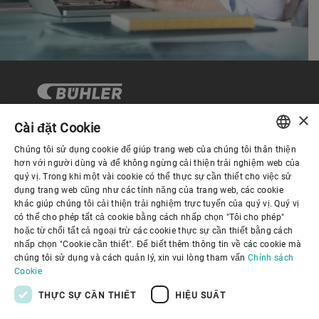
×
Cài đặt Cookie
Chúng tôi sử dụng cookie để giúp trang web của chúng tôi thân thiện
Quản trị Doanh nghiệp
ENGLISH
hơn với người dùng và để không ngừng cải thiện trải nghiệm web của
quý vị. Trong khi một vài cookie có thể thực sự cần thiết cho việc sử
SPANISH
dụng trang web cũng như các tính năng của trang web, các cookie
Về Chúng tôi
khác giúp chúng tôi cải thiện trải nghiệm trực tuyến của quý vị. Quý vị
GERMAN
có thể cho phép tất cả cookie bằng cách nhấp chọn "Tôi cho phép"
hoặc từ chối tất cả ngoại trừ các cookie thực sự cần thiết bằng cách
FRENCH
Liên kết hữu ích
nhấp chọn "Cookie cần thiết". Để biết thêm thông tin về các cookie mà
PORTUGUESE
chúng tôi sử dụng và cách quản lý, xin vui lòng tham vấn
Chính sách
Cookie
RUSSIAN
THỰC SỰ CẦN THIẾT
HIỆU SUẤT
VIETNAMESE