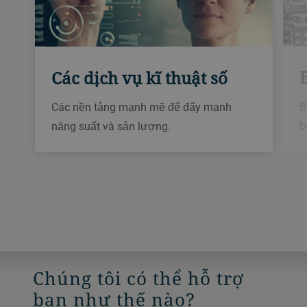
B
Các dịch vụ kĩ thuật số
B
Các nền tảng mạnh mẽ để đẩy mạnh
b
năng suất và sản lượng.
Chúng tôi có thể hỗ trợ
bạn như thế nào?