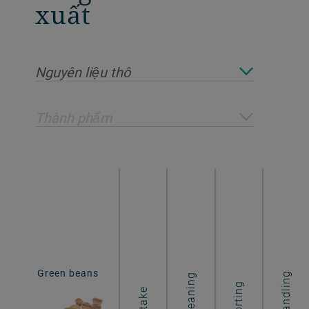
xuất
Nguyên liệu thô
Thành phẩm
Green beans
Ground coffee
Handling
Cleaning
Sorting
Intake