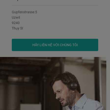
Gupfenstrasse 5
Uzwil
9240
Thụy Sĩ
HÃY LIÊN HỆ VỚI CHÚNG TÔI