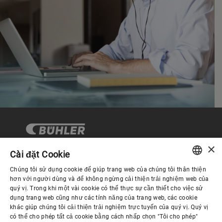
×
Cài đặt Cookie
Chúng tôi sử dụng cookie để giúp trang web của chúng tôi thân thiện
Quản trị Doanh nghiệp
ENGLISH
hơn với người dùng và để không ngừng cải thiện trải nghiệm web của
quý vị. Trong khi một vài cookie có thể thực sự cần thiết cho việc sử
SPANISH
dụng trang web cũng như các tính năng của trang web, các cookie
Về Chúng tôi
khác giúp chúng tôi cải thiện trải nghiệm trực tuyến của quý vị. Quý vị
GERMAN
có thể cho phép tất cả cookie bằng cách nhấp chọn "Tôi cho phép"