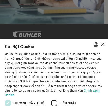
×
Cài đặt Cookie
Chúng tôi sử dụng cookie để giúp trang web của chúng tôi thân thiện
Quản trị Doanh nghiệp
ENGLISH
hơn với người dùng và để không ngừng cải thiện trải nghiệm web của
quý vị. Trong khi một vài cookie có thể thực sự cần thiết cho việc sử
SPANISH
dụng trang web cũng như các tính năng của trang web, các cookie
Về Chúng tôi
khác giúp chúng tôi cải thiện trải nghiệm trực tuyến của quý vị. Quý vị
GERMAN
có thể cho phép tất cả cookie bằng cách nhấp chọn "Tôi cho phép"
hoặc từ chối tất cả ngoại trừ các cookie thực sự cần thiết bằng cách
FRENCH
Liên kết hữu ích
nhấp chọn "Cookie cần thiết". Để biết thêm thông tin về các cookie mà
PORTUGUESE
chúng tôi sử dụng và cách quản lý, xin vui lòng tham vấn
Chính sách
Cookie
RUSSIAN
THỰC SỰ CẦN THIẾT
HIỆU SUẤT
VIETNAMESE