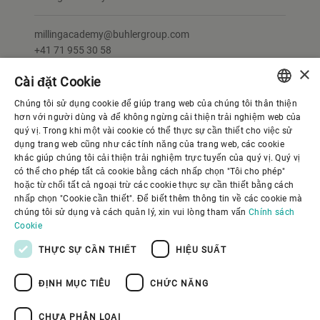
millingacademy@buhlergroup.com
+41 71 955 30 58
×
Gupfenstrasse 5
Cài đặt Cookie
9240
Chúng tôi sử dụng cookie để giúp trang web của chúng tôi thân thiện
Uzwil
ENGLISH
hơn với người dùng và để không ngừng cải thiện trải nghiệm web của
Switzerland
quý vị. Trong khi một vài cookie có thể thực sự cần thiết cho việc sử
SPANISH
dụng trang web cũng như các tính năng của trang web, các cookie
khác giúp chúng tôi cải thiện trải nghiệm trực tuyến của quý vị. Quý vị
GERMAN
có thể cho phép tất cả cookie bằng cách nhấp chọn "Tôi cho phép"
CONTACT US
hoặc từ chối tất cả ngoại trừ các cookie thực sự cần thiết bằng cách
FRENCH
nhấp chọn "Cookie cần thiết". Để biết thêm thông tin về các cookie mà
PORTUGUESE
chúng tôi sử dụng và cách quản lý, xin vui lòng tham vấn
Chính sách
Cookie
RUSSIAN
THỰC SỰ CẦN THIẾT
HIỆU SUẤT
VIETNAMESE
ĐỊNH MỤC TIÊU
CHỨC NĂNG
中文
日本語
CHƯA PHÂN LOẠI