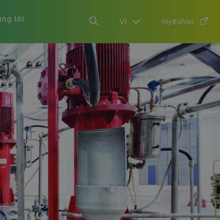
ng tôi
VI
myBühler