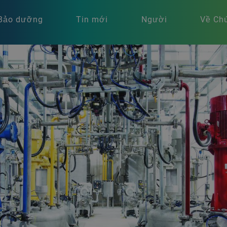
Bảo dưỡng
Tin mới
Người
Về Chú