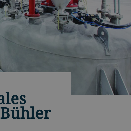
ales
 Bühler