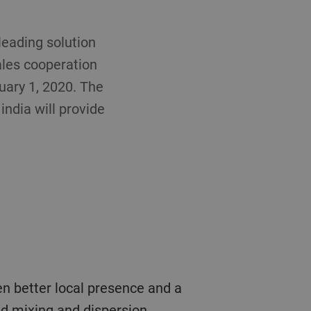
leading solution
sales cooperation
uary 1, 2020. The
india will provide
ven better local presence and a
ed mixing and dispersion