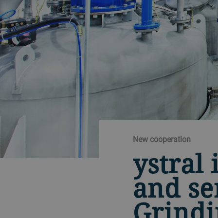
New cooperation
ystral 
and se
Grindi