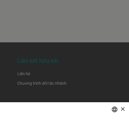
Liên kết hữu ích
Liên hệ
Chương trình đối tác nhánh
×
ENGLISH