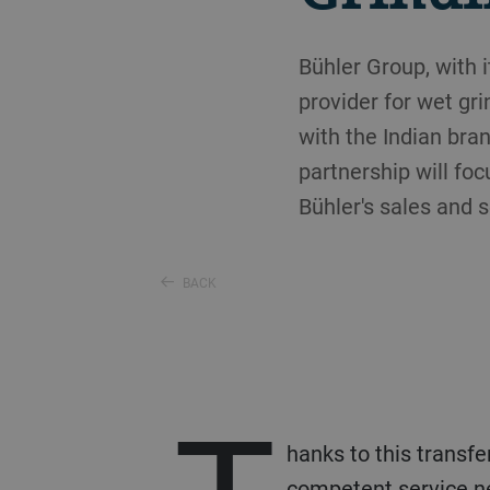
Bühler Group, with i
provider for wet gri
with the Indian bra
partnership will foc
Bühler's sales and s
BACK
hanks to this transfe
competent service ne