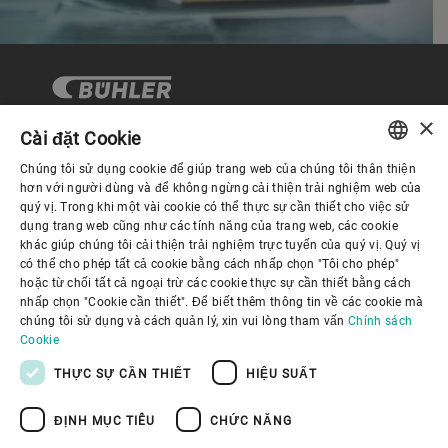
×
Cài đặt Cookie
Chúng tôi sử dụng cookie để giúp trang web của chúng tôi thân thiện
Quản trị Doanh nghiệp
ENGLISH
hơn với người dùng và để không ngừng cải thiện trải nghiệm web của
quý vị. Trong khi một vài cookie có thể thực sự cần thiết cho việc sử
SPANISH
dụng trang web cũng như các tính năng của trang web, các cookie
Về Chúng tôi
khác giúp chúng tôi cải thiện trải nghiệm trực tuyến của quý vị. Quý vị
GERMAN
có thể cho phép tất cả cookie bằng cách nhấp chọn "Tôi cho phép"
hoặc từ chối tất cả ngoại trừ các cookie thực sự cần thiết bằng cách
FRENCH
Liên kết hữu ích
nhấp chọn "Cookie cần thiết". Để biết thêm thông tin về các cookie mà
PORTUGUESE
chúng tôi sử dụng và cách quản lý, xin vui lòng tham vấn
Chính sách
Cookie
RUSSIAN
THỰC SỰ CẦN THIẾT
HIỆU SUẤT
VIETNAMESE
ĐỊNH MỤC TIÊU
CHỨC NĂNG
中文
Chính sách bảo mật
Chính sách về cookie