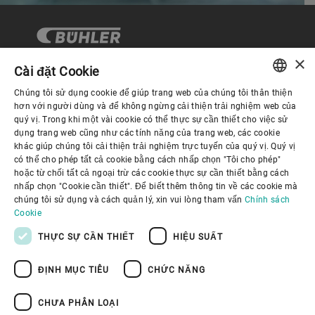
×
Cài đặt Cookie
Chúng tôi sử dụng cookie để giúp trang web của chúng tôi thân thiện
Quản trị Doanh nghiệp
ENGLISH
hơn với người dùng và để không ngừng cải thiện trải nghiệm web của
quý vị. Trong khi một vài cookie có thể thực sự cần thiết cho việc sử
SPANISH
dụng trang web cũng như các tính năng của trang web, các cookie
Về Chúng tôi
khác giúp chúng tôi cải thiện trải nghiệm trực tuyến của quý vị. Quý vị
GERMAN
có thể cho phép tất cả cookie bằng cách nhấp chọn "Tôi cho phép"
hoặc từ chối tất cả ngoại trừ các cookie thực sự cần thiết bằng cách
FRENCH
Liên kết hữu ích
nhấp chọn "Cookie cần thiết". Để biết thêm thông tin về các cookie mà
PORTUGUESE
chúng tôi sử dụng và cách quản lý, xin vui lòng tham vấn
Chính sách
Cookie
RUSSIAN
THỰC SỰ CẦN THIẾT
HIỆU SUẤT
VIETNAMESE
ĐỊNH MỤC TIÊU
CHỨC NĂNG
中文
Chính sách bảo mật
Chính sách về cookie
日本語
Điều khoản sử dụng
Thông báo Pháp lý
CHƯA PHÂN LOẠI
Youtube Privacy Policy