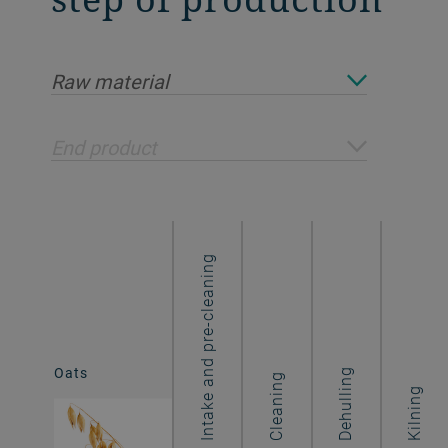
Raw material
End product
Intake and pre-cleaning
Oats
Oat flakes
Dehulling
Cleaning
Kilning