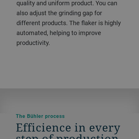
quality and uniform product. You can
can use the oats for many different
flour. Choose from a range of our
also adjust the grinding gap for
products. For instance, grind and sieve
grinding and sifting machines.
different products. The flaker is highly
the oats to make oat bran. Or use oat
automated, helping to improve
groats to make smaller oat flakes.
productivity.
The Bühler process
Efficience in every
step of production