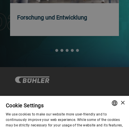
Forschung und Entwicklung
×
Corporate Governance
Cookie Settings
We use cookies to make our website more user-friendly and to
ENGLISH
continuously improve your web experience. While some of the cookies
Über Bühler
may be strictly necessary for your usage of the website and its features,
SPANISH