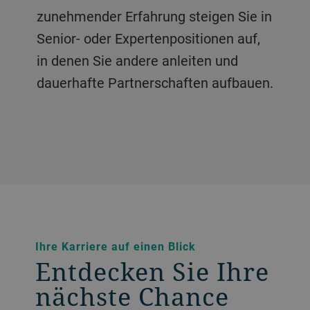
zunehmender Erfahrung steigen Sie in
Anklang finden. In enger
Vertriebsstruktur, Governance und
Senior- oder Expertenpositionen auf,
Zusammenarbeit mit dem Vertrieb,
langfristige Ausrichtung des Vertriebs.
in denen Sie andere anleiten und
dem Product Management und
Wir suchen erfahrene Fachleute mit
dauerhafte Partnerschaften aufbauen.
Führungskräften setzen sie Strategien
fundierten Kenntnissen und
in herausragende Kundenbindung um
strategischem Weitblick, die
– sowohl für Kunden als auch für
teamübergreifend
Kollegen und Kolleginnen.
zusammenarbeiten, Netzwerke
aufbauen und Initiativen vorantreiben
können, die nachhaltige Wirkung
erzielen.
Ihre Karriere auf einen Blick
Entdecken Sie Ihre
nächste Chance