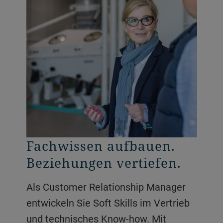
Strategie entwickeln.
Fachwissen aufbauen.
Unsere Geschichte in die
Netzwerke aufbauen.
Beziehungen vertiefen.
Welt tragen
Wachstum vorantreiben.
Als Customer Relationship Manager
Von Produkteinführungen bis hin zu
entwickeln Sie Soft Skills im Vertrieb
globalen Kampagnen – unsere
Der Bereich Corporate Sales agiert auf
und technisches Know-how. Mit
Marketingteams erstellen Inhalte, die
strategischer Ebene und gestaltet die