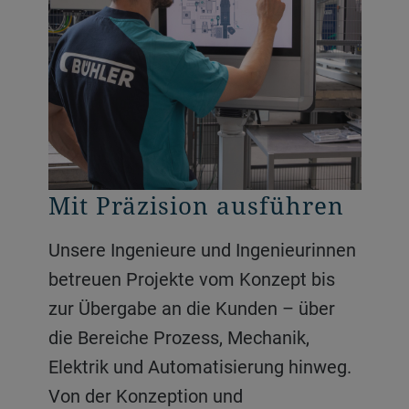
Bauen Sie dort, wo es
Mit Präzision ausführen
Alles im Griff behalten
zählt
Unsere Ingenieure und Ingenieurinnen
Projektmanager koordinieren den
Unsere site manager und
betreuen Projekte vom Konzept bis
Fortschritt, indem sie Mitarbeitende,
Baustellenleiterinnen sowie
zur Übergabe an die Kunden – über
Zeitpläne und Budgets aufeinander
Vorgesetzten leiten die Installation
die Bereiche Prozess, Mechanik,
abstimmen. Von detaillierten
und Inbetriebnahme mit Fokus und
Elektrik und Automatisierung hinweg.
Arbeitsplänen bis hin zur Koordination
Disziplin. Sie sorgen für die Sicherheit
Von der Konzeption und
der Beteiligten sorgen sie dafür, dass