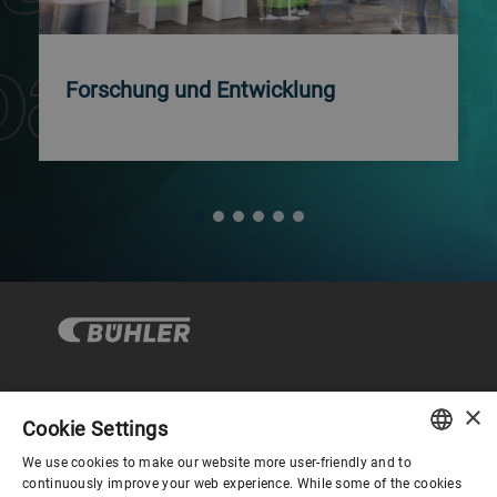
Forschung und Entwicklung
×
Corporate Governance
Cookie Settings
We use cookies to make our website more user-friendly and to
ENGLISH
continuously improve your web experience. While some of the cookies