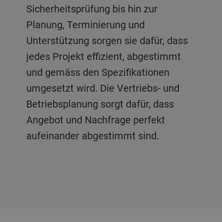
auf der Baustelle, die Einhaltung
Sicherheitsprüfung bis hin zur
alles reibungslos, pünktlich und nach
gesetzlicher Vorschriften und eine
Planung, Terminierung und
höchsten Standards abläuft.
nahtlose Übergabe an den Kunden –
Unterstützung sorgen sie dafür, dass
und managen die letzten,
jedes Projekt effizient, abgestimmt
entscheidenden Schritte der Lieferung
und gemäss den Spezifikationen
mit Professionalität und Sorgfalt.
umgesetzt wird. Die Vertriebs- und
Betriebsplanung sorgt dafür, dass
Angebot und Nachfrage perfekt
aufeinander abgestimmt sind.