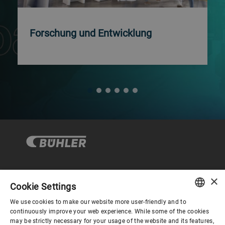
Forschung und Entwicklung
×
Corporate Governance
Cookie Settings
We use cookies to make our website more user-friendly and to
ENGLISH
continuously improve your web experience. While some of the cookies
Über Bühler
may be strictly necessary for your usage of the website and its features,