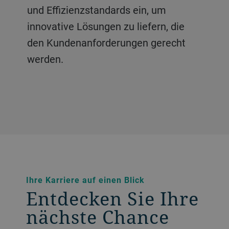
Schnelligkeit und Nachhaltigkeit in
und Effizienzstandards ein, um
Vorteil. Unser regional
einer sich schnell verändernden Welt.
innovative Lösungen zu liefern, die
zugeschnittenes Modell sorgt für
den Kundenanforderungen gerecht
einen reibungslosen Betrieb und
werden.
macht die Lieferkette zu einem
Wachstumsmotor.
Ihre Karriere auf einen Blick
Entdecken Sie Ihre
nächste Chance