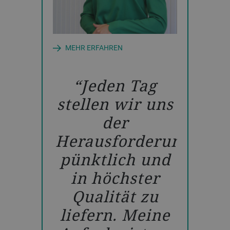
ungl
Rei
kontin
MEHR ERFAHREN
t eine
Lern
 sich
Wac
Jeden Tag
entwickeln,
Mit
stellen wir uns
es
unter
der
rsonen
Führ
Herausforderung,
utigt,
pünktlich und
e
gros
in höchster
tzone
Koll
Qualität zu
assen
Koll
liefern. Meine
eue
bin i