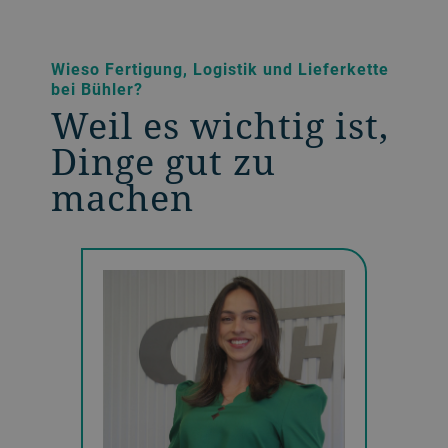
Wieso Fertigung, Logistik und Lieferkette
bei Bühler?
Weil es wichtig ist,
Dinge gut zu
machen
Die A
ML
Büh