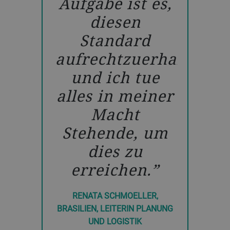
Aufgabe ist es,
ten zu
L
diesen
ln. Es
Herau
Standard
t ein
zu m
aufrechtzuerhalten,
tzendes
und ich tue
in dem
gem
alles in meiner
beit
Spitze
Macht
ht,
zu er
Stehende, um
d wir
dies zu
SANTHEES
eitig
erreichen.
VIETNAM, 
nser
sames
RENATA SCHMOELLER,
BRASILIEN, LEITERIN PLANUNG
l
UND LOGISTIK