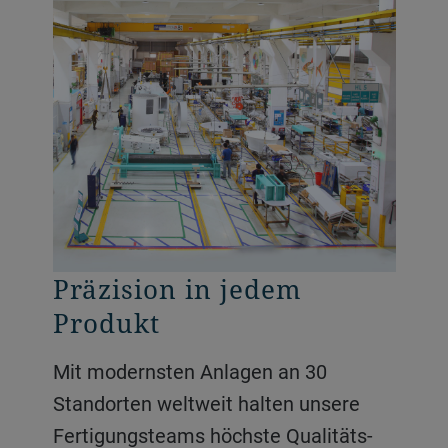
Alles am Laufen halten
Präzision in jedem
Von der Erkenntnis zum
Produkt
Vorteil
Unsere Logistikexperten sorgen für
einen nahtlosen Transport von Waren
Mit modernsten Anlagen an 30
Wir verwandeln
und Materialien über Grenzen hinweg
Standorten weltweit halten unsere
Kategoriemanagement und
und ermöglichen so Transparenz,
Fertigungsteams höchste Qualitäts-
Datenanalyse in einen strategischen