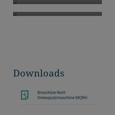
Hygienic design
Downloads
Broschüre Norit
Griessputzmaschine MQRH