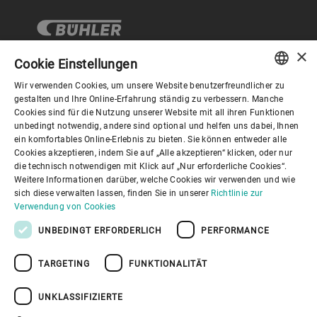
×
Cookie Einstellungen
Wir verwenden Cookies, um unsere Website benutzerfreundlicher zu
Corporate Governance
ENGLISH
gestalten und Ihre Online-Erfahrung ständig zu verbessern. Manche
Cookies sind für die Nutzung unserer Website mit all ihren Funktionen
SPANISH
unbedingt notwendig, andere sind optional und helfen uns dabei, Ihnen
Über Bühler
ein komfortables Online-Erlebnis zu bieten. Sie können entweder alle
GERMAN
Cookies akzeptieren, indem Sie auf „Alle akzeptieren“ klicken, oder nur
die technisch notwendigen mit Klick auf „Nur erforderliche Cookies“.
FRENCH
Nützliche Links
Weitere Informationen darüber, welche Cookies wir verwenden und wie
PORTUGUESE
sich diese verwalten lassen, finden Sie in unserer
Richtlinie zur
Verwendung von Cookies
RUSSIAN
UNBEDINGT ERFORDERLICH
PERFORMANCE
VIETNAMESE
TARGETING
FUNKTIONALITÄT
中文
Datenschutzrichtlinie
Cookies
Haftungsausschluss
日本語
Impressum
Informationssicherheit
UNKLASSIFIZIERTE
Youtube Privacy Policy