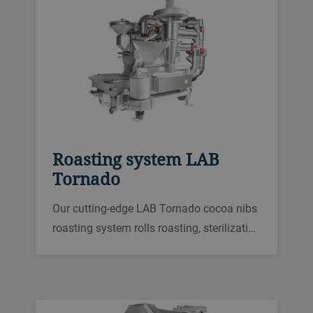
Roasting system LAB
Tornado
Our cutting-edge LAB Tornado cocoa nibs
roasting system rolls roasting, sterilization
and taste control into one powerful
machine. The lab size is perfect for recipe
development, allowing you to explore new
products and unleash your creativity.