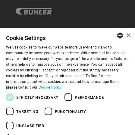
×
企业与合规
Cookie Settings
We use cookies to make our website more user-friendly and to
ENGLISH
continuously improve your web experience. While some of the cookies
关于布勒
may be strictly necessary for your usage of the website and its features,
SPANISH
others help us to improve your online experience. You can accept all
cookies by clicking "I accept" or reject all but the strictly necessary
GERMAN
联系我们
cookies by clicking on "Only required cookies". To find further
information about what cookies we use and how to manage them,
FRENCH
please consult our
Cookie Policy.
PORTUGUESE
STRICTLY NECESSARY
PERFORMANCE
RUSSIAN
TARGETING
FUNCTIONALITY
VIETNAMESE
隐私通知
免责声明
版权说明
布勒行为准则
苏ICP备19032731号-1
苏公网安备 32021402001197号
中文
UNCLASSIFIED
布勒（无锡）商业有限公司
日本語