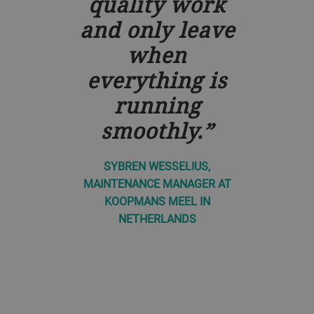
quality work
and only leave
when
everything is
running
smoothly.
SYBREN WESSELIUS,
MAINTENANCE MANAGER AT
KOOPMANS MEEL IN
NETHERLANDS