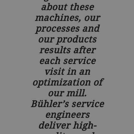
about these
machines, our
processes and
our products
results after
each service
visit in an
optimization of
our mill.
Bühler’s service
engineers
deliver high-