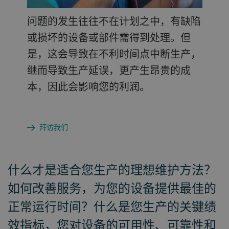
本获得超高可靠性与可用性。
问题的发生往往不在计划之中，有缺陷
当今数字和数据技术使我们得以从全局
或损坏的设备或部件需得到处理。但
高度审视要纳入的预防性元素，而不再
拜访我们
是，这会导致在不利时间点中断生产，
受制于固定的计划，只在最佳的时间点
继而导致生产延误，更产生昂贵的成
及时介入，使得成本/效益最大化。在
本，因此会影响您的利润。
未来数月及数年，我们将继续提供愈加
齐全的各种功能。
拜访我们
拜访我们
什么才是适合您生产的理想维护方法？
如何改善服务，为您的设备提供最佳的
正常运行时间？什么是您生产的关键绩
效指标，您对设备的可用性、可靠性和