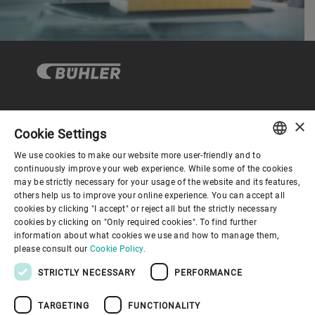
×
企业与合规
Cookie Settings
We use cookies to make our website more user-friendly and to
ENGLISH
continuously improve your web experience. While some of the cookies
关于布勒
may be strictly necessary for your usage of the website and its features,
SPANISH
others help us to improve your online experience. You can accept all
cookies by clicking "I accept" or reject all but the strictly necessary
GERMAN
联系我们
cookies by clicking on "Only required cookies". To find further
information about what cookies we use and how to manage them,
FRENCH
please consult our
Cookie Policy.
PORTUGUESE
STRICTLY NECESSARY
PERFORMANCE
RUSSIAN
TARGETING
FUNCTIONALITY
VIETNAMESE