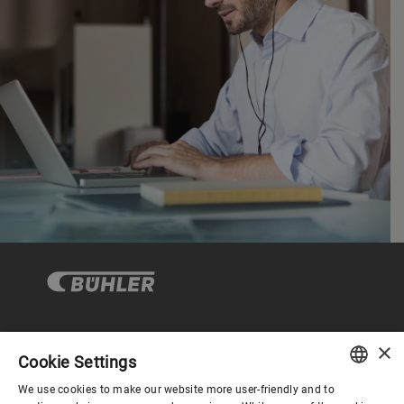
×
企业与合规
Cookie Settings
We use cookies to make our website more user-friendly and to
ENGLISH