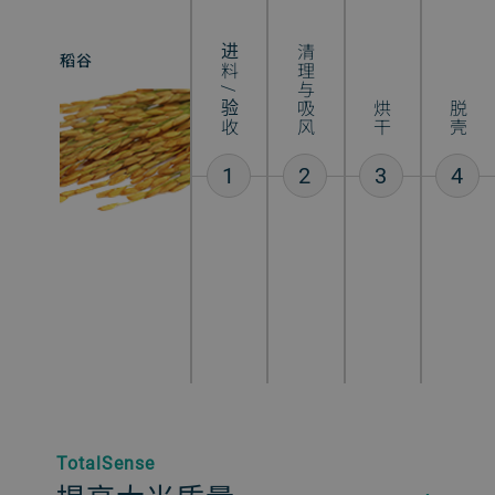
进料 / 验收
清理与吸风
稻谷
大米
烘干
脱壳
1
2
3
4
TotalSense