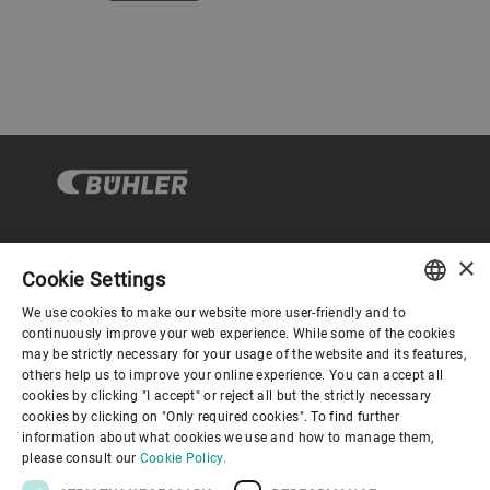
×
企业与合规
Cookie Settings
We use cookies to make our website more user-friendly and to
ENGLISH
continuously improve your web experience. While some of the cookies
关于布勒
may be strictly necessary for your usage of the website and its features,
SPANISH
others help us to improve your online experience. You can accept all
cookies by clicking "I accept" or reject all but the strictly necessary
GERMAN
联系我们
cookies by clicking on "Only required cookies". To find further
information about what cookies we use and how to manage them,
FRENCH
please consult our
Cookie Policy.
PORTUGUESE