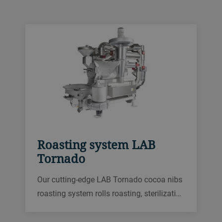
产量，甚至还可用于可可豆壳含量的可可
豆。
Roasting system LAB
Tornado
Our cutting-edge LAB Tornado cocoa nibs
roasting system rolls roasting, sterilization
and taste control into one powerful
machine. The lab size is perfect for recipe