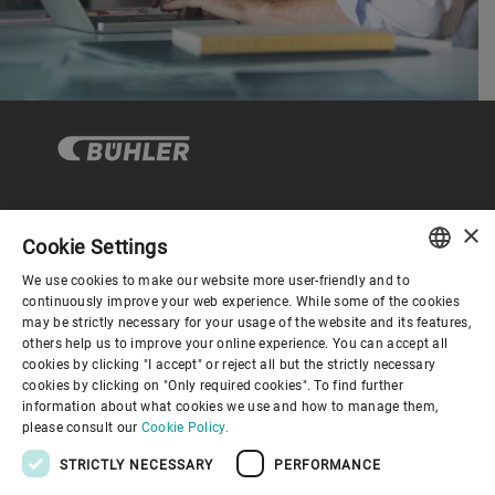
×
企业与合规
Cookie Settings
We use cookies to make our website more user-friendly and to
ENGLISH
continuously improve your web experience. While some of the cookies
关于布勒
may be strictly necessary for your usage of the website and its features,
SPANISH
others help us to improve your online experience. You can accept all
cookies by clicking "I accept" or reject all but the strictly necessary
GERMAN
联系我们
cookies by clicking on "Only required cookies". To find further
information about what cookies we use and how to manage them,
FRENCH
please consult our
Cookie Policy.
PORTUGUESE
STRICTLY NECESSARY
PERFORMANCE
RUSSIAN