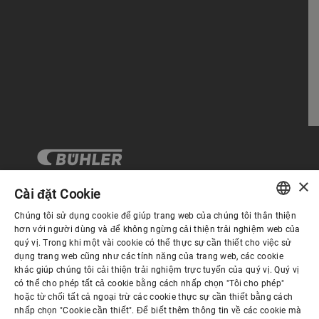
×
Cài đặt Cookie
Chúng tôi sử dụng cookie để giúp trang web của chúng tôi thân thiện
Quản trị Doanh nghiệp
ENGLISH
hơn với người dùng và để không ngừng cải thiện trải nghiệm web của
quý vị. Trong khi một vài cookie có thể thực sự cần thiết cho việc sử
SPANISH
dụng trang web cũng như các tính năng của trang web, các cookie
Về Chúng tôi
khác giúp chúng tôi cải thiện trải nghiệm trực tuyến của quý vị. Quý vị
GERMAN
có thể cho phép tất cả cookie bằng cách nhấp chọn "Tôi cho phép"
hoặc từ chối tất cả ngoại trừ các cookie thực sự cần thiết bằng cách
FRENCH
Liên kết hữu ích
nhấp chọn "Cookie cần thiết". Để biết thêm thông tin về các cookie mà