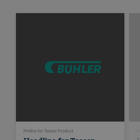
Preline for Teaser Product
P