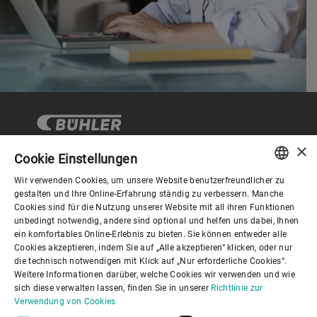
×
Cookie Einstellungen
Wir verwenden Cookies, um unsere Website benutzerfreundlicher zu
Corporate Governance
ENGLISH
gestalten und Ihre Online-Erfahrung ständig zu verbessern. Manche
Cookies sind für die Nutzung unserer Website mit all ihren Funktionen
SPANISH
unbedingt notwendig, andere sind optional und helfen uns dabei, Ihnen
Über Bühler
ein komfortables Online-Erlebnis zu bieten. Sie können entweder alle
GERMAN
Cookies akzeptieren, indem Sie auf „Alle akzeptieren“ klicken, oder nur
die technisch notwendigen mit Klick auf „Nur erforderliche Cookies“.
FRENCH
Nützliche Links
Weitere Informationen darüber, welche Cookies wir verwenden und wie
PORTUGUESE
sich diese verwalten lassen, finden Sie in unserer
Richtlinie zur
Verwendung von Cookies
RUSSIAN