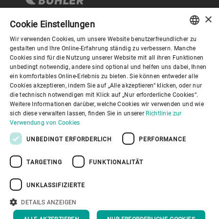
×
Cookie Einstellungen
Wir verwenden Cookies, um unsere Website benutzerfreundlicher zu
Corporate Governance
ENGLISH
gestalten und Ihre Online-Erfahrung ständig zu verbessern. Manche
Cookies sind für die Nutzung unserer Website mit all ihren Funktionen
SPANISH
unbedingt notwendig, andere sind optional und helfen uns dabei, Ihnen
Über Bühler
ein komfortables Online-Erlebnis zu bieten. Sie können entweder alle
GERMAN
Cookies akzeptieren, indem Sie auf „Alle akzeptieren“ klicken, oder nur
die technisch notwendigen mit Klick auf „Nur erforderliche Cookies“.
FRENCH
Nützliche Links
Weitere Informationen darüber, welche Cookies wir verwenden und wie
PORTUGUESE
sich diese verwalten lassen, finden Sie in unserer
Richtlinie zur
Verwendung von Cookies
RUSSIAN
UNBEDINGT ERFORDERLICH
PERFORMANCE
VIETNAMESE
TARGETING
FUNKTIONALITÄT
中文
Datenschutzrichtlinie
Cookies
Haftungsausschluss
日本語
Impressum
Informationssicherheit
UNKLASSIFIZIERTE
Youtube Privacy Policy
DETAILS ANZEIGEN
NACH OBEN