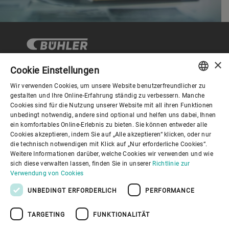
×
Cookie Einstellungen
Wir verwenden Cookies, um unsere Website benutzerfreundlicher zu
Corporate Governance
ENGLISH
gestalten und Ihre Online-Erfahrung ständig zu verbessern. Manche
Cookies sind für die Nutzung unserer Website mit all ihren Funktionen
SPANISH
unbedingt notwendig, andere sind optional und helfen uns dabei, Ihnen
Über Bühler
ein komfortables Online-Erlebnis zu bieten. Sie können entweder alle
GERMAN
Cookies akzeptieren, indem Sie auf „Alle akzeptieren“ klicken, oder nur
die technisch notwendigen mit Klick auf „Nur erforderliche Cookies“.
FRENCH
Nützliche Links
Weitere Informationen darüber, welche Cookies wir verwenden und wie
PORTUGUESE
sich diese verwalten lassen, finden Sie in unserer
Richtlinie zur
Verwendung von Cookies
RUSSIAN
UNBEDINGT ERFORDERLICH
PERFORMANCE
VIETNAMESE
TARGETING
FUNKTIONALITÄT
中文
Datenschutzrichtlinie
Cookies
Haftungsausschluss