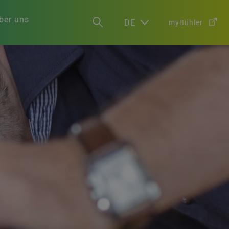
ber uns
DE
myBühler