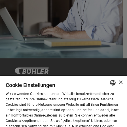
×
Cookie Einstellungen
Wir verwenden Cookies, um unsere Website benutzerfreundlicher zu
Corporate Governance
ENGLISH
gestalten und Ihre Online-Erfahrung ständig zu verbessern. Manche
Cookies sind für die Nutzung unserer Website mit all ihren Funktionen
SPANISH
unbedingt notwendig, andere sind optional und helfen uns dabei, Ihnen
Über Bühler
ein komfortables Online-Erlebnis zu bieten. Sie können entweder alle
GERMAN
Cookies akzeptieren, indem Sie auf „Alle akzeptieren“ klicken, oder nur
die technisch notwendigen mit Klick auf „Nur erforderliche Cookies“.
FRENCH