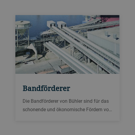
Durchsätzen von bis zu 1200 t/h bietet
Bühler Kettenförderer für kleine
Lagerlösungen, Umschlag- und
Verarbeitungsanlagen.
Bandförderer
Die Bandförderer von Bühler sind für das
schonende und ökonomische Fördern von
Getreide und sonstigem Schüttgut über
lange Distanzen ausgelegt. Der maximale
Durchsatz für Weizen beträgt 2400 t/h bei