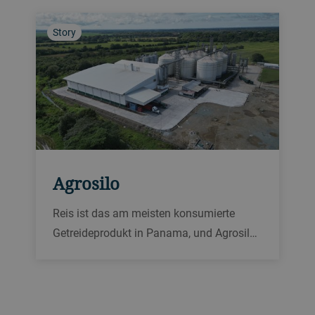
einer maximalen Distanz von 500 m.
Story
Agrosilo
Reis ist das am meisten konsumierte
Getreideprodukt in Panama, und Agrosilos
S.A. ist ein panamaisches Unternehmen
mit mehr als 30 Jahren Erfahrung im
Reisgeschäft. Mit seinen drei strategisch
günstig gelegenen Werken in der Nähe