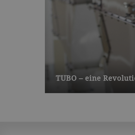
TUBO – eine Revolut
Der TUBO ist speziell für die Lebensm
Produkt schonend durch ein geschlo