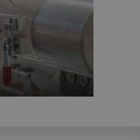
Kunststoffelemente schieben das
e Entmischung des Produkts.