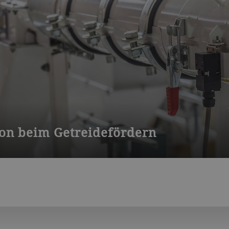
ion beim Getreidefördern
ittelindustrie konzipiert. Er bietet ein hohes Mass an Hygiene. 
ssenes Rohr. Diese Schwebeelemente verhindern ausserdem ein