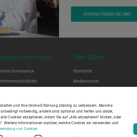
KONTAKTIEREN SIE UNS
rporate Governance
Über Bühler
orate Governance
Standorte
rnehmensrichtlinien
Mediencorner
 of Conduct
Jobs und Karriere
lier Code of Conduct
stalten und Ihre Online-Erfahrung ständig zu verbessern. Manche
n unbedingt notwendig, andere sind optional und helfen uns dabei,
lle Cookies akzeptieren, indem Sie auf „Alle akzeptieren“ klicken, oder
schutzrichtlinie
Cookies
Haftungsausschluss
Impressum
es“. Weitere Informationen darüber, welche Cookies wir verwenden und
nformationssicherheit
Youtube Privacy Policy
erwendung von Cookies