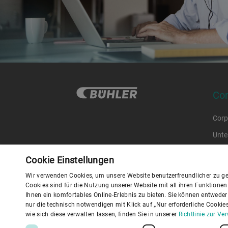
Co
Corp
Unte
Code
Cookie Einstellungen
Supp
Wir verwenden Cookies, um unsere Website benutzerfreundlicher zu ge
Cookies sind für die Nutzung unserer Website mit all ihren Funktione
Ihnen ein komfortables Online-Erlebnis zu bieten. Sie können entweder a
Daten
nur die technisch notwendigen mit Klick auf „Nur erforderliche Cooki
I
wie sich diese verwalten lassen, finden Sie in unserer
Richtlinie zur V