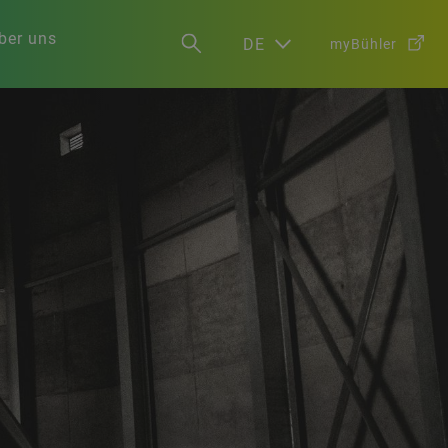
ber uns
DE
myBühler