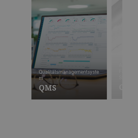
Automati
Farbkont
Qualitätsmanagementsyste
Stippen
m
Colo
QMS