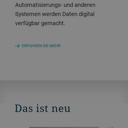
Entscheidungsfindung, indem sie
und menschliche Eingriffe zu
um einen vollständig autonomen
Automatisierungs- und anderen
umsetzbare Erkenntnisse mit
reduzieren.
Mühlenbetrieb zu ermöglichen.
Systemen werden Daten digital
Verbesserungspotenzial liefern.
verfügbar gemacht.
ERFAHREN SIE MEHR
ERFAHREN SIE MEHR
ERFAHREN SIE MEHR
ERFAHREN SIE MEHR
Das ist neu