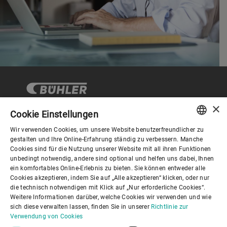
×
Cookie Einstellungen
Wir verwenden Cookies, um unsere Website benutzerfreundlicher zu
Corporate Governance
ENGLISH
gestalten und Ihre Online-Erfahrung ständig zu verbessern. Manche
Cookies sind für die Nutzung unserer Website mit all ihren Funktionen
SPANISH
unbedingt notwendig, andere sind optional und helfen uns dabei, Ihnen
Über Bühler
ein komfortables Online-Erlebnis zu bieten. Sie können entweder alle
GERMAN
Cookies akzeptieren, indem Sie auf „Alle akzeptieren“ klicken, oder nur
die technisch notwendigen mit Klick auf „Nur erforderliche Cookies“.
FRENCH
Nützliche Links
Weitere Informationen darüber, welche Cookies wir verwenden und wie
PORTUGUESE
sich diese verwalten lassen, finden Sie in unserer
Richtlinie zur
Verwendung von Cookies
RUSSIAN