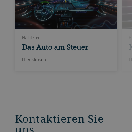
Halbleiter
H
Das Auto am Steuer
Hier klicken
H
Kontaktieren Sie
uns