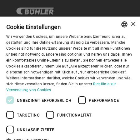
×
Cookie Einstellungen
Wir verwenden Cookies, um unsere Website benutzerfreundlicher zu
Corporate Governance
ENGLISH
gestalten und Ihre Online-Erfahrung ständig zu verbessern. Manche
Cookies sind für die Nutzung unserer Website mit all ihren Funktionen
SPANISH
unbedingt notwendig, andere sind optional und helfen uns dabei, Ihnen
Über Bühler
ein komfortables Online-Erlebnis zu bieten. Sie können entweder alle
GERMAN
Cookies akzeptieren, indem Sie auf „Alle akzeptieren“ klicken, oder nur
die technisch notwendigen mit Klick auf „Nur erforderliche Cookies“.
FRENCH
Nützliche Links
Weitere Informationen darüber, welche Cookies wir verwenden und wie
PORTUGUESE
sich diese verwalten lassen, finden Sie in unserer
Richtlinie zur
Verwendung von Cookies
RUSSIAN
UNBEDINGT ERFORDERLICH
PERFORMANCE
VIETNAMESE
TARGETING
FUNKTIONALITÄT
中文
Datenschutzrichtlinie
Cookies
Haftungsausschluss
日本語
Impressum
Informationssicherheit
UNKLASSIFIZIERTE
Youtube Privacy Policy