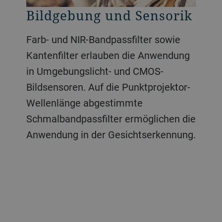
Augmented Reality
Bildgebung und Sensorik
Wafer-Level-Optics
ADAS und LiDAR
Hyperspektrale
Bildverarbeitung
Vermehrt werden kleinere Sensoren in
Farb- und NIR-Bandpassfilter sowie
Von Antireflex- und
NIR-Bandpassfilter und AR-
Wearables verbaut, sodass auch
Kantenfilter erlauben die Anwendung
Hochreflexbeschichtungen bis zu
Beschichtungen für Sensoren
Mehrfarbige Bandpassfilter, um
Hochpräzisionsbeschichtungen und
in Umgebungslicht- und CMOS-
komplexen Filterentwürfen direkt auf
verhindern, dass Umgebungslicht und
digitalen Bildern Informationen zu
Wellenleiter direkt auf kleinere
Bildsensoren. Auf die Punktprojektor-
Wafern.
Fremdlicht die Messsysteme stören.
chemischen Zusammensetzungen
Elemente aufgebracht werden.
Wellenlänge abgestimmte
oder Oberflächenstrukturen
Schmalbandpassfilter ermöglichen die
hinzuzufügen.
Anwendung in der Gesichtserkennung.