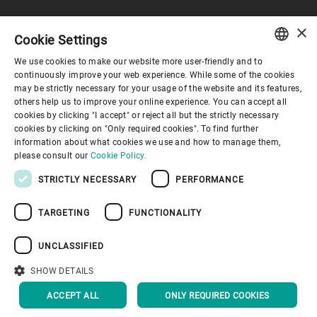
×
企业与合规
Cookie Settings
We use cookies to make our website more user-friendly and to
ENGLISH
continuously improve your web experience. While some of the cookies
关于布勒
may be strictly necessary for your usage of the website and its features,
SPANISH
others help us to improve your online experience. You can accept all
cookies by clicking "I accept" or reject all but the strictly necessary
GERMAN
联系我们
cookies by clicking on "Only required cookies". To find further
information about what cookies we use and how to manage them,
FRENCH
please consult our
Cookie Policy.
PORTUGUESE
STRICTLY NECESSARY
PERFORMANCE
RUSSIAN
TARGETING
FUNCTIONALITY
VIETNAMESE
隐私通知
免责声明
版权说明
布勒行为准则
苏ICP备19032731号-1
苏公网安备 32021402001197号
中文
UNCLASSIFIED
布勒（无锡）商业有限公司
日本語
SHOW DETAILS
回到顶部
ACCEPT ALL
ONLY REQUIRED COOKIES