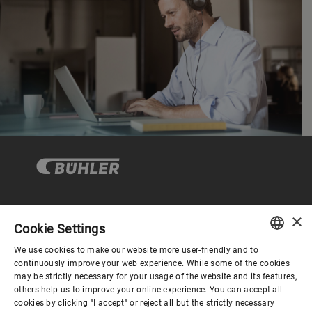
×
企业与合规
Cookie Settings
We use cookies to make our website more user-friendly and to
ENGLISH
continuously improve your web experience. While some of the cookies
关于布勒
may be strictly necessary for your usage of the website and its features,
SPANISH
others help us to improve your online experience. You can accept all
cookies by clicking "I accept" or reject all but the strictly necessary
GERMAN