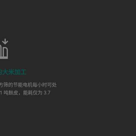
的大米加工
方筛的节能电机每小时可处
1 吨麸皮，能耗仅为 3.7