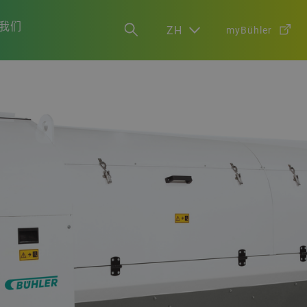
我们
ZH
myBühler