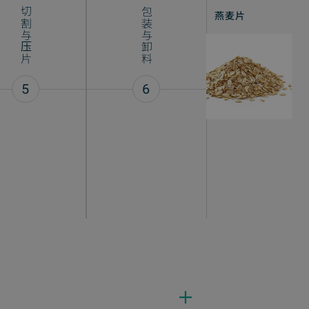
切割与压片
包装与卸料
燕麦片
5
6