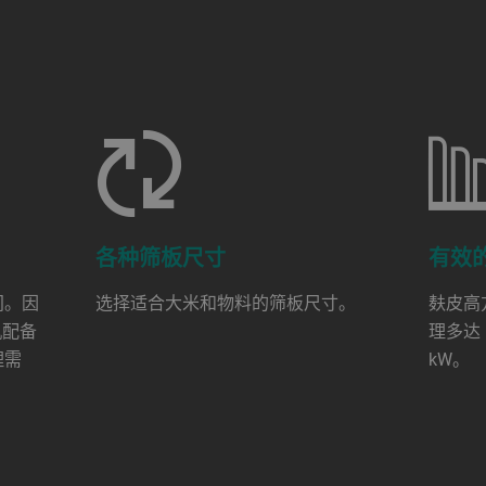
各种筛板尺寸
有效
间。因
选择适合大米和物料的筛板尺寸。
麸皮高
机配备
理多达 
理需
kW。