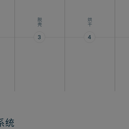
脱壳
烘干
3
4
系统