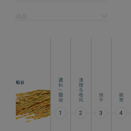
成品
进料 / 验收
清理与吸风
稻谷
大米
烘干
脱壳
1
2
3
4