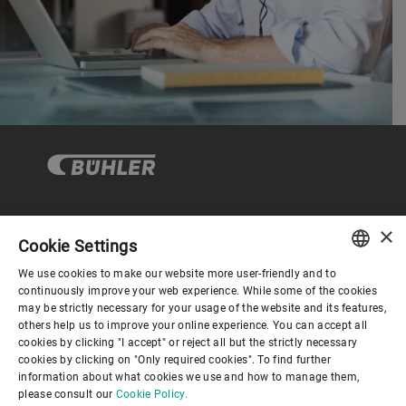
×
企业与合规
Cookie Settings
We use cookies to make our website more user-friendly and to
ENGLISH
continuously improve your web experience. While some of the cookies
关于布勒
may be strictly necessary for your usage of the website and its features,
SPANISH
others help us to improve your online experience. You can accept all
cookies by clicking "I accept" or reject all but the strictly necessary
GERMAN
联系我们
cookies by clicking on "Only required cookies". To find further
information about what cookies we use and how to manage them,
FRENCH
please consult our
Cookie Policy.