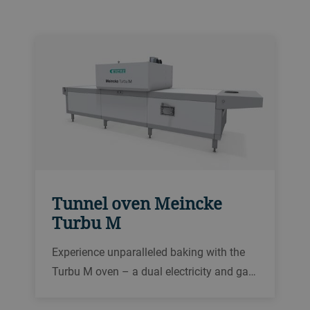
件，可提升高达 30% 的生产力。
Tunnel oven Meincke
Turbu M
Experience unparalleled baking with the
Turbu M oven – a dual electricity and gas
solution for perfect texture, flavor, and