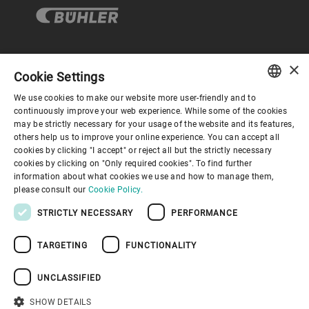
×
企业与合规
Cookie Settings
We use cookies to make our website more user-friendly and to
ENGLISH
continuously improve your web experience. While some of the cookies
关于布勒
may be strictly necessary for your usage of the website and its features,
SPANISH
others help us to improve your online experience. You can accept all
cookies by clicking "I accept" or reject all but the strictly necessary
GERMAN
联系我们
cookies by clicking on "Only required cookies". To find further
information about what cookies we use and how to manage them,
FRENCH
please consult our
Cookie Policy.
PORTUGUESE
STRICTLY NECESSARY
PERFORMANCE
RUSSIAN
TARGETING
FUNCTIONALITY
VIETNAMESE
隐私通知
免责声明
版权说明
布勒行为准则
苏ICP备19032731号-1
苏公网安备 32021402001197号
中文
UNCLASSIFIED
布勒（无锡）商业有限公司
日本語
SHOW DETAILS