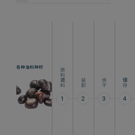
各种油料种籽
油籽片料
原料进料
装卸
烘干
储存
1
2
3
4