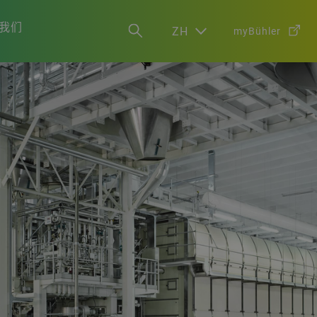
我们
ZH
myBühler