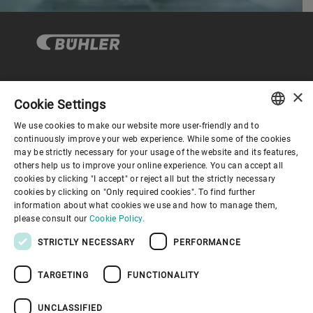
×
企业与合规
Cookie Settings
We use cookies to make our website more user-friendly and to
ENGLISH
continuously improve your web experience. While some of the cookies
关于布勒
may be strictly necessary for your usage of the website and its features,
SPANISH
others help us to improve your online experience. You can accept all
cookies by clicking "I accept" or reject all but the strictly necessary
GERMAN
联系我们
cookies by clicking on "Only required cookies". To find further
information about what cookies we use and how to manage them,
FRENCH
please consult our
Cookie Policy.
PORTUGUESE
STRICTLY NECESSARY
PERFORMANCE
RUSSIAN
TARGETING
FUNCTIONALITY
VIETNAMESE
隐私通知
免责声明
版权说明
布勒行为准则
苏ICP备19032731号-1
苏公网安备 32021402001197号
中文
UNCLASSIFIED
布勒（无锡）商业有限公司