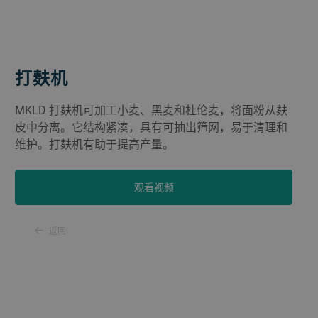
打麸机
MKLD 打麸机可加工小麦、黑麦和杜伦麦，将面粉从麸
皮中分离。它结构紧凑，具有可抽出筛网，易于清理和
维护。打麸机有助于提高产量。
观看视频
返回