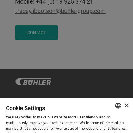
Mobile: +44 (0) 19 925 374 21
tracey.ibbotson@buhlergroup.com
CONTACT
×
企业与合规
Cookie Settings
We use cookies to make our website more user-friendly and to
ENGLISH
continuously improve your web experience. While some of the cookies
关于布勒
may be strictly necessary for your usage of the website and its features,
SPANISH