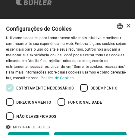
×
Governança Corporativa
Configurações de Cookies
Utilizamos cookies para tornar nosso site mais intuitivo e melhorar
ENGLISH
continuamente sua experiência na web. Embora alguns cookies sejam
Sobre nós
essenciais para o uso do site e seus recursos, outros nos ajudam a
SPANISH
melhorar sua experiência on-line. Você pode aceitar todos os cookies
clicando em "Aceitar" ou rejeitar todos os cookies, exceto os
GERMAN
Links úteis
estritamente necessários, clicando em "Somente cookies necessários".
Para mais informações sobre quais cookies usamos e como gerenciá-
FRENCH
los, consulte nossa
Política de Cookies
PORTUGUESE
ESTRITAMENTE NECESSÁRIOS
DESEMPENHO
RUSSIAN
DIRECIONAMENTO
FUNCIONALIDADE
VIETNAMESE
Política de Privacidade
Política de cookies
Aviso Legal
Imprimir
Youtube Privacy Policy
中文
NÃO CLASSIFICADOS
Information Security
日本語
MOSTRAR DETALHES
DE VOLTA AO TOPO