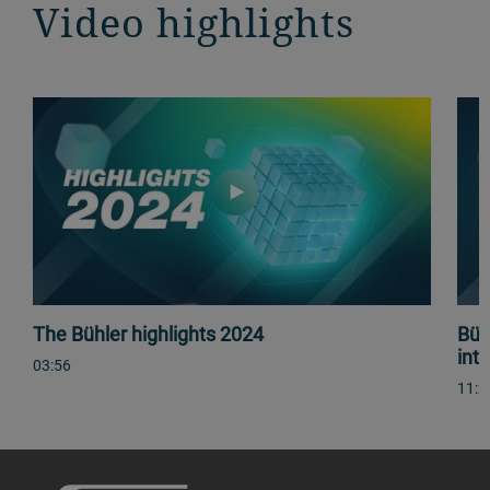
Video highlights
The Bühler highlights 2024
Büh
int
03:56
11:2