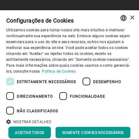
×
Governança Corporativa
Configurações de Cookies
Utilizamos cookies para tornar nosso site mais intuitivo e melhorar
ENGLISH
continuamente sua experiência na web. Embora alguns cookies sejam
Sobre nós
essenciais para o uso do site e seus recursos, outros nos ajudam a
SPANISH
melhorar sua experiência on-line. Você pode aceitar todos os cookies
clicando em "Aceitar" ou rejeitar todos os cookies, exceto os
GERMAN
Links úteis
estritamente necessários, clicando em "Somente cookies necessários".
Para mais informações sobre quais cookies usamos e como gerenciá-
FRENCH
los, consulte nossa
Política de Cookies
PORTUGUESE
ESTRITAMENTE NECESSÁRIOS
DESEMPENHO
RUSSIAN
DIRECIONAMENTO
FUNCIONALIDADE
VIETNAMESE
Política de Privacidade
Política de cookies
Aviso Legal
Imprimir
Youtube Privacy Policy
中文
NÃO CLASSIFICADOS
Information Security
日本語
MOSTRAR DETALHES
DE VOLTA AO TOPO
ACEITAR TODOS
SOMENTE COOKIES NECESSÁRIOS