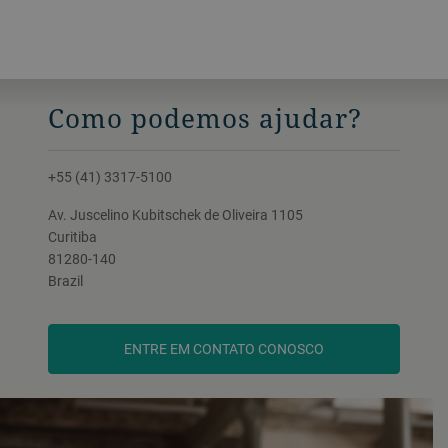
cereais. Ele apresenta um rendimento de
até 130 kg/h e pode produzir itens
revestidos e extrusados, com ou sem
recheio.
Como podemos ajudar?
+55 (41) 3317-5100
Av. Juscelino Kubitschek de Oliveira 1105
Curitiba
81280-140
Brazil
ENTRE EM CONTATO CONOSCO