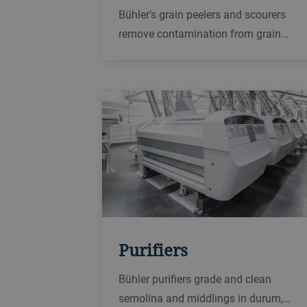
Bühler’s grain peelers and scourers
remove contamination from grain
during milling, helping to improve the
quality and food safety of flour and
semolina.
Purifiers
Bühler purifiers grade and clean
semolina and middlings in durum,