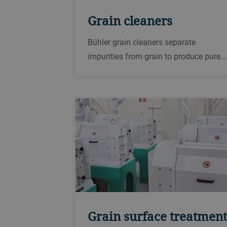
Grain cleaners
Bühler grain cleaners separate
impurities from grain to produce pure
grain and high-quality products.
Grain surface treatmen