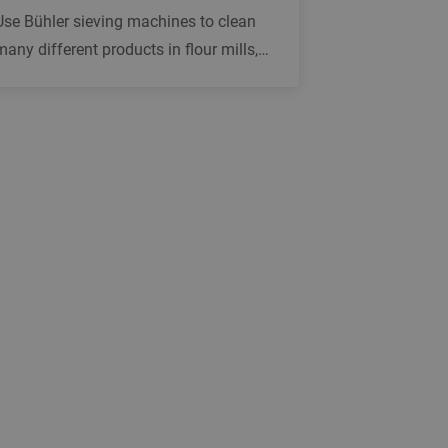
Use Bühler sieving machines to clean
many different products in flour mills,
bakeries and other food processing
plants.