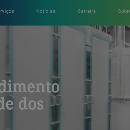
rviços
Notícias
Carreira
Sobr
ndimento
de dos