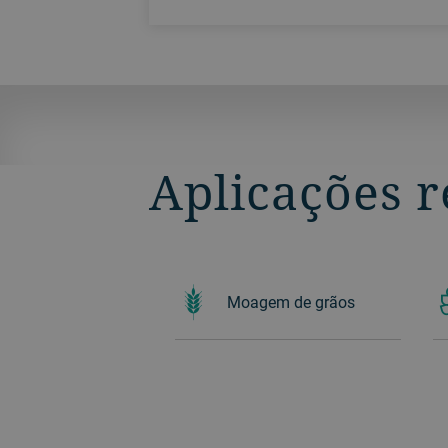
wheat and corn mills, to produce high-
quality semolina as intermediate or
finished products.
Aplicações 
Moagem de grãos