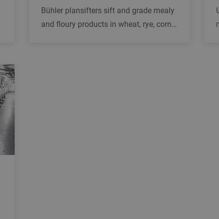
Bühler plansifters sift and grade mealy
and floury products in wheat, rye, corn
and durum mills. They are high-
capacity machines with a high level of
sanitation.