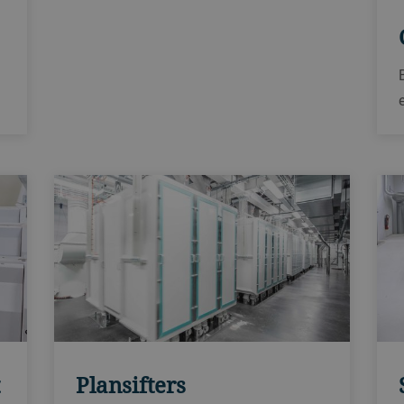
process wheat, rye and durum.
t
Plansifters