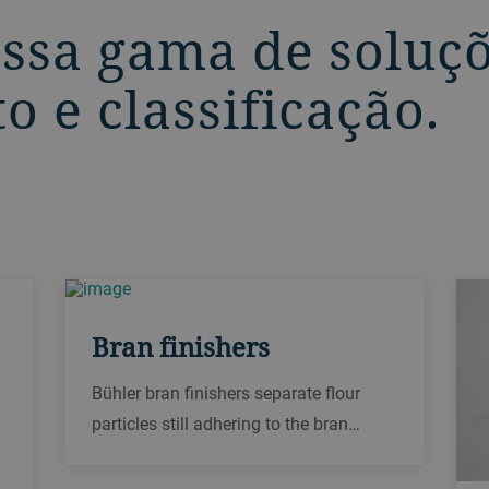
ossa gama de soluç
 e classificação.
Bran finishers
Bühler bran finishers separate flour
particles still adhering to the bran
during grain milling. This reduces
starch content to a minimum. They