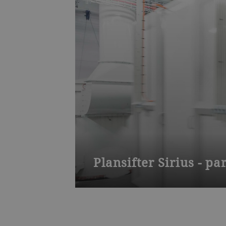
Plansifter Sirius - 
O plansifter Sirius peneira e classif
um amplo campo de aplicações e ca