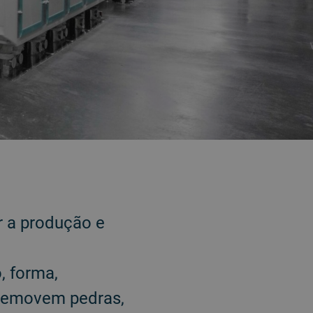
r a produção e
, forma,
m removem pedras,