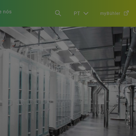
e nós
PT
myBühler