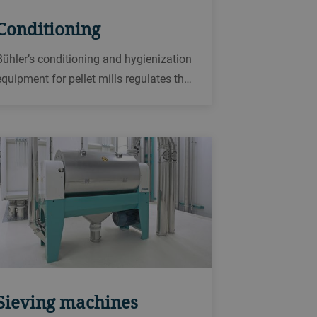
Conditioning
Bühler’s conditioning and hygienization
equipment for pellet mills regulates the
feeding and holds the dry raw material
in a warm, moist environment to create
the right consistency for an improved
pelleting performance.
Sieving machines