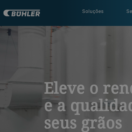
Soluções
Se
a decorative background image
Eleve o re
e a qualida
seus grãos